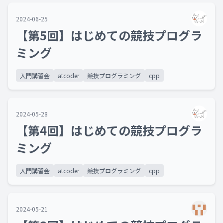
2024-06-25
【第5回】はじめての競技プログラ
ミング
入門講習会
atcoder
競技プログラミング
cpp
2024-05-28
【第4回】はじめての競技プログラ
ミング
入門講習会
atcoder
競技プログラミング
cpp
2024-05-21