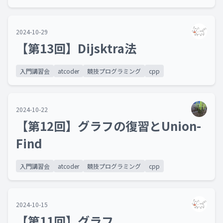
2024-10-29
【第13回】Dijsktra法
入門講習会
atcoder
競技プログラミング
cpp
2024-10-22
【第12回】グラフの復習とUnion-
Find
入門講習会
atcoder
競技プログラミング
cpp
2024-10-15
【第11回】グラフ