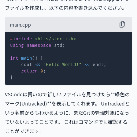
ファイルを作成し、以下の内容を書き込んでください。
main.cpp
#
include
<bits/stdc++.h>
using
namespace
 std
;
int
main
(
)
{
    cout 
<<
"Hello World!"
<<
 endl
;
return
0
;
}
VSCodeは賢いので新しいファイルを見つけたら**緑色の
マーク(Untracked)**を表示してくれます。 Untrackedと
いう名前からもわかるように、まだGitの管理対象になっ
ていないよってことです。 これはコマンドでも確認する
ことができます。