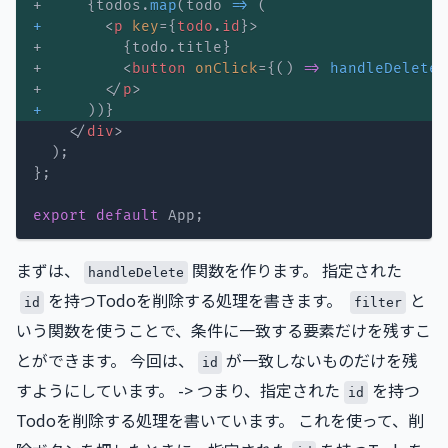
+     
{
todos
.
map
(
todo
=>
(
+
<
p
key
=
{
todo
.
id
}
>
+         
{
todo
.
title
}
+         
<
button
onClick
=
{
(
)
=>
handleDelete
(
+       
</
p
>
+
)
)
}
</
div
>
)
;
}
;
export
default
 App
;
まずは、
関数を作ります。 指定された
handleDelete
を持つTodoを削除する処理を書きます。
と
id
filter
いう関数を使うことで、条件に一致する要素だけを残すこ
とができます。 今回は、
が一致しないものだけを残
id
すようにしています。 -> つまり、指定された
を持つ
id
Todoを削除する処理を書いています。 これを使って、削