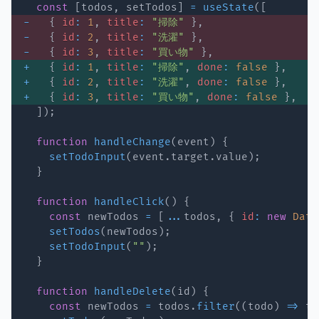
const
[
todos
,
 setTodos
]
=
useState
(
[
-
{
id
:
1
,
title
:
"掃除"
}
,
-
{
id
:
2
,
title
:
"洗濯"
}
,
-
{
id
:
3
,
title
:
"買い物"
}
,
+
{
id
:
1
,
title
:
"掃除"
,
done
:
false
}
,
+
{
id
:
2
,
title
:
"洗濯"
,
done
:
false
}
,
+
{
id
:
3
,
title
:
"買い物"
,
done
:
false
}
,
]
)
;
function
handleChange
(
event
)
{
setTodoInput
(
event
.
target
.
value
)
;
}
function
handleClick
(
)
{
const
 newTodos 
=
[
...
todos
,
{
id
:
new
Date
setTodos
(
newTodos
)
;
setTodoInput
(
""
)
;
}
function
handleDelete
(
id
)
{
const
 newTodos 
=
 todos
.
filter
(
(
todo
)
=>
 to