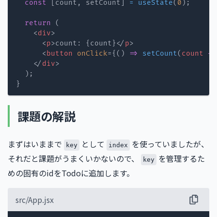
const
[
count
,
 setCount
]
=
useState
(
0
)
;
return
(
<
div
>
<
p
>
count: 
{
count
}
</
p
>
<
button
onClick
=
{
(
)
=>
setCount
(
count 
+
</
div
>
)
;
}
課題の解説
まずはいままで
として
を使っていましたが、
key
index
それだと課題がうまくいかないので、
を管理するた
key
めの固有のidをTodoに追加します。
src/App.jsx