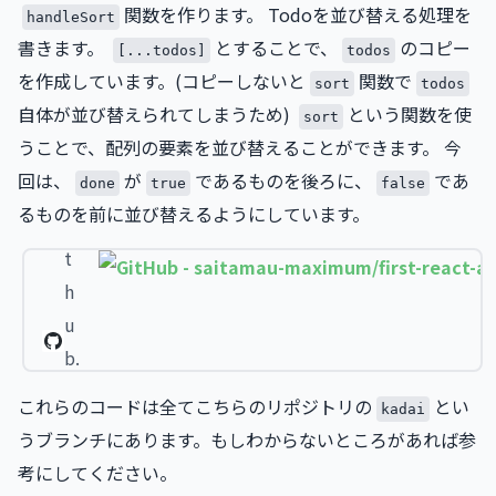
関数を作ります。 Todoを並び替える処理を
handleSort
書きます。
とすることで、
のコピー
[...todos]
todos
を作成しています。(コピーしないと
関数で
sort
todos
自体が並び替えられてしまうため)
という関数を使
sort
うことで、配列の要素を並び替えることができます。 今
Git
回は、
が
であるものを後ろに、
であ
Hub
done
true
false
- sai
るものを前に並び替えるようにしています。
gi
tam
t
au-
h
max
imu
u
m/fi
b.
rst-r
c
eac
これらのコードは全てこちらのリポジトリの
とい
kadai
o
t-ap
うブランチにあります。もしわからないところがあれば参
p ·
m
考にしてください。
Git