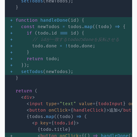
setTodos
(
newTodos
)
;
}
+
function
handleDone
(
id
)
{
+
const
 newTodos 
=
 todos
.
map
(
(
todo
)
=>
{
+
if
(
todo
.
id 
===
 id
)
{
+
// idが一致するtodoのdoneを反転させる
+
       todo
.
done 
=
!
todo
.
done
;
+
}
+
return
 todo
;
+
}
)
;
+
setTodos
(
newTodos
)
;
}
return
(
<
div
>
<
input
type
=
"
text
"
value
=
{
todoInput
}
onC
<
button
onClick
=
{
handleClick
}
>
追加
</
butto
{
todos
.
map
(
(
todo
)
=>
(
<
p
key
=
{
todo
.
id
}
>
{
todo
.
title
}
+         
<
button
onClick
=
{
(
)
=>
handleDone
(
to