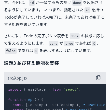
す。 今回は、
が一致するものだけ
を反転させ
id
done
るようにしています。 -> つまり、指定された
を持つ
id
Todoが完了していれば未完了に、未完了であれば完了に
する処理を書いています。
さいごに、Todoの完了ボタン表示を
の状態に応じ
done
て変えるようにします。
が
であれば
、
done
true
X
であれば
を表示するようにしています。
false
O
課題3 並び替え機能を実装
src/App.jsx
import
{
 useState 
}
from
"react"
;
function
App
(
)
{
const
[
todoInput
,
 setTodoInput
]
=
useState
(
"