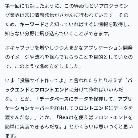
第一回にも話したように、このWebもといプログラミン
グ業界は常に情報発信がさかんに行われています。 その
ため、
キーワード
さえ知っていればすぐに情報を取得し、
知らない分野に飛び込んでいくことができます。
ボキャブラリを増やしつつ大まかなアプリケーション開発
のイメージや流れを掴んでもらうことを目的としていたの
で、このような進め方をしました。
いま「投稿サイト作ってよ」と言われたらとりあえず「
バ
ックエンド
と
フロントエンド
に分けて作ればいいんだ
な。」とか、「
データベース
にデータを保存して、
アプリ
ケーションサーバー
を経由して
フロントエンド
にデータを
渡すんだな。」とか、「
React
を使えばフロントエンドを
簡単に実装できるんだな。」とかくらいは思いつくと思い
ます。