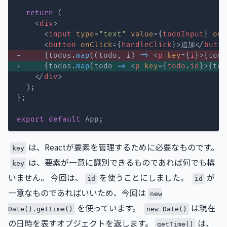
return
(
<
div
>
<
input
type
=
"
text
"
value
=
{
todoInput
}
onC
<
button
onClick
=
{
handleClick
}
>
追加
</
butto
-     
{
todos
.
map
(
(
todo
,
 i
)
=>
<
p
key
=
{
i
}
>
{
todo
+     
{
todos
.
map
(
todo
=>
<
p
key
=
{
todo
.
id
}
>
{
tod
</
div
>
)
;
}
;
export
default
 App
;
は、Reactが要素を管理するために必要なものです。
key
は、要素が一意に識別できるものであれば何でも構
key
いません。 今回は、
を使うことにしました。
が
id
id
一意なものであればいいため、今回は
new
を使っています。
は現在
Date().getTime()
new Date()
の日時を表すオブジェクトを返します。
は、
getTime()