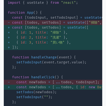
import
{
 useState 
}
from
"react"
;
function
App
(
)
{
const
[
todoInput
,
 setTodoInput
]
=
useState
(
"
-
const
[
todos
,
 setTodos
]
=
useState
(
[
"掃除"
,
+
const
[
todos
,
 setTodos
]
=
useState
(
[
+
{
id
:
1
,
title
:
"掃除"
}
,
+
{
id
:
2
,
title
:
"洗濯"
}
,
+
{
id
:
3
,
title
:
"買い物"
}
,
+
]
)
;
function
handleChange
(
event
)
{
setTodoInput
(
event
.
target
.
value
)
;
}
;
function
handleClick
(
)
{
-
const
 newTodos 
=
[
...
todos
,
 todoInput
]
;
+
const
 newTodos 
=
[
...
todos
,
{
id
:
new
Date
setTodos
(
newTodos
)
;
setTodoInput
(
""
)
;
}
;