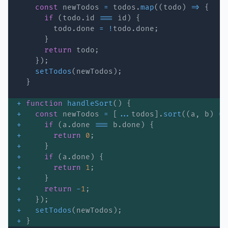
const
 newTodos 
=
 todos
.
map
(
(
todo
)
=>
{
if
(
todo
.
id 
===
 id
)
{
        todo
.
done 
=
!
todo
.
done
;
}
return
 todo
;
}
)
;
setTodos
(
newTodos
)
;
}
+
function
handleSort
(
)
{
+
const
 newTodos 
=
[
...
todos
]
.
sort
(
(
a
,
 b
)
=>
+
if
(
a
.
done 
===
 b
.
done
)
{
+
return
0
;
+
}
+
if
(
a
.
done
)
{
+
return
1
;
+
}
+
return
-
1
;
+
}
)
;
+
setTodos
(
newTodos
)
;
+
}