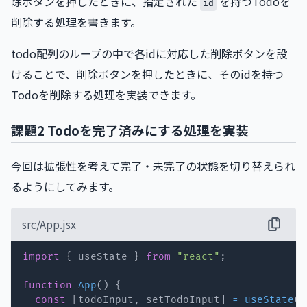
除ボタンを押したときに、指定された
を持つTodoを
id
削除する処理を書きます。
todo配列のループの中で各idに対応した削除ボタンを設
けることで、削除ボタンを押したときに、そのidを持つ
Todoを削除する処理を実装できます。
課題2 Todoを完了済みにする処理を実装
今回は拡張性を考えて完了・未完了の状態を切り替えられ
るようにしてみます。
src/App.jsx
import
{
 useState 
}
from
"react"
;
function
App
(
)
{
const
[
todoInput
,
 setTodoInput
]
=
useState
(
"