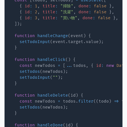
const
[
todos
,
 setTodos
]
=
useState
(
[
{
id
:
1
,
title
:
"掃除"
,
done
:
false
}
,
{
id
:
2
,
title
:
"洗濯"
,
done
:
false
}
,
{
id
:
3
,
title
:
"買い物"
,
done
:
false
}
,
]
)
;
function
handleChange
(
event
)
{
setTodoInput
(
event
.
target
.
value
)
;
}
function
handleClick
(
)
{
const
 newTodos 
=
[
...
todos
,
{
id
:
new
Date
setTodos
(
newTodos
)
;
setTodoInput
(
""
)
;
}
function
handleDelete
(
id
)
{
const
 newTodos 
=
 todos
.
filter
(
(
todo
)
=>
 to
setTodos
(
newTodos
)
;
}
function
handleDone
(
id
)
{