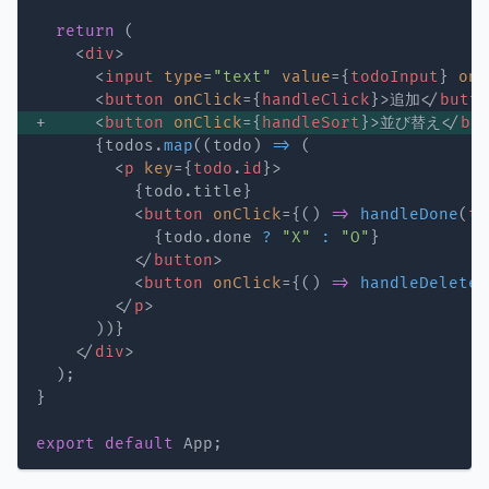
return
(
<
div
>
<
input
type
=
"
text
"
value
=
{
todoInput
}
onC
<
button
onClick
=
{
handleClick
}
>
追加
</
butto
+     
<
button
onClick
=
{
handleSort
}
>
並び替え
</
bu
{
todos
.
map
(
(
todo
)
=>
(
<
p
key
=
{
todo
.
id
}
>
{
todo
.
title
}
<
button
onClick
=
{
(
)
=>
handleDone
(
to
{
todo
.
done 
?
"X"
:
"O"
}
</
button
>
<
button
onClick
=
{
(
)
=>
handleDelete
(
</
p
>
)
)
}
</
div
>
)
;
}
export
default
 App
;