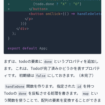
+           
{
todo
.
done 
?
"X"
:
"O"
}
+         
</
button
>
<
button
onClick
=
{
(
)
=>
handleDelete
(
</
p
>
)
)
}
</
div
>
)
;
}
export
default
 App
;
まずは、todoの要素に
というプロパティを追加し
done
ます。 これは、Todoが完了済みかどうかを表すプロパテ
ィです。 初期値は
にしておきます。（未完了）
false
関数を作ります。 指定された
を持つ
handleDone
id
Todoの
を反転させる処理を書きます。
とい
done
map
う関数を使うことで、配列の要素を変換することができま