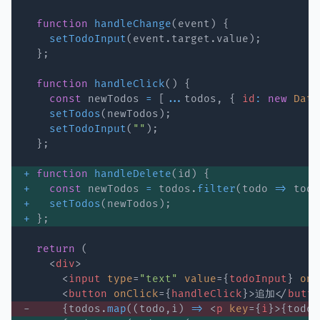
function
handleChange
(
event
)
{
setTodoInput
(
event
.
target
.
value
)
;
}
;
function
handleClick
(
)
{
const
 newTodos 
=
[
...
todos
,
{
id
:
new
Date
setTodos
(
newTodos
)
;
setTodoInput
(
""
)
;
}
;
+
function
handleDelete
(
id
)
{
+
const
 newTodos 
=
 todos
.
filter
(
todo
=>
 todo
+
setTodos
(
newTodos
)
;
+
}
;
return
(
<
div
>
<
input
type
=
"
text
"
value
=
{
todoInput
}
onC
<
button
onClick
=
{
handleClick
}
>
追加
</
butto
-     
{
todos
.
map
(
(
todo
,
i
)
=>
<
p
key
=
{
i
}
>
{
todo
}