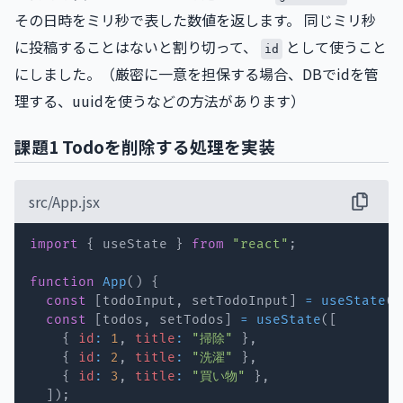
その日時をミリ秒で表した数値を返します。 同じミリ秒
に投稿することはないと割り切って、
として使うこと
id
にしました。（厳密に一意を担保する場合、DBでidを管
理する、uuidを使うなどの方法があります）
課題1 Todoを削除する処理を実装
src/App.jsx
import
{
 useState 
}
from
"react"
;
function
App
(
)
{
const
[
todoInput
,
 setTodoInput
]
=
useState
(
"
const
[
todos
,
 setTodos
]
=
useState
(
[
{
id
:
1
,
title
:
"掃除"
}
,
{
id
:
2
,
title
:
"洗濯"
}
,
{
id
:
3
,
title
:
"買い物"
}
,
]
)
;